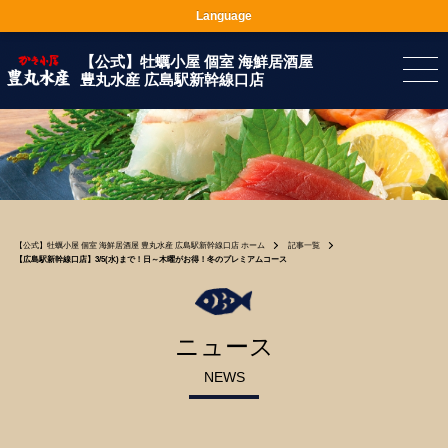
Language
【公式】牡蠣小屋 個室 海鮮居酒屋
豊丸水産 広島駅新幹線口店
【公式】牡蠣小屋 個室 海鮮居酒屋 豊丸水産 広島駅新幹線口店 ホーム
記事一覧
【広島駅新幹線口店】3/5(水)まで！日～木曜がお得！冬のプレミアムコース
ニュース
NEWS