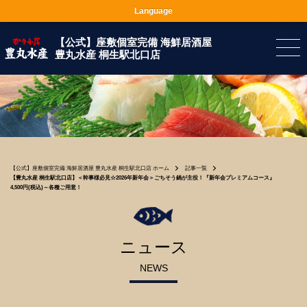
Language
【公式】座敷個室完備 海鮮居酒屋
豊丸水産 桐生駅北口店
【公式】座敷個室完備 海鮮居酒屋 豊丸水産 桐生駅北口店 ホーム
記事一覧
【豊丸水産 桐生駅北口店】＜幹事様必見☆2026年新年会＞ごちそう鍋が主役！『新年会プレミアムコース』
4,500円(税込)～各種ご用意！
ニュース
NEWS