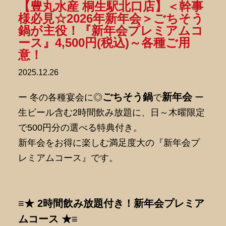
【豊丸水産 桐生駅北口店】＜幹事
様必見☆2026年新年会＞ごちそう
鍋が主役！『新年会プレミアムコ
ース』4,500円(税込)～各種ご用
意！
2025.12.26
ごちそう鍋
新年会
ー 冬の各種宴会に◎
で
ー
生ビール含む2時間飲み放題に、日～木曜限定
で500円分の選べる特典付き。
新年会をお得に楽しむ満足度大の『新年会プ
レミアムコース』です。
≡★ 2時間飲み放題付き！新年会プレミア
ムコース ★≡