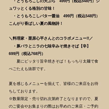
・とうもろこしの天ぷら 499円（税込548円）ジ
ュワッとくる格別の甘味！
・とうもろこしバター醤油 499円（税込548円）
こんがり香ばしい夏の風物詩！
＼料理家・栗原心平さんとのコラボメニュー!!／
・豚バラとニラの七味辛みそ焼きそば【辛】
6
99円（税込768円）
夏にピッタリ旨辛焼きそば！もっちり太麺で食
べごたえも抜群です。
夏を感じるメニューを揃えて、皆様のご来店をお待
ちしております。
※数量限定・売り切れ次第終了となりますので、夏
のご宴会やお集まりの際はお早めのご来店・ご予約