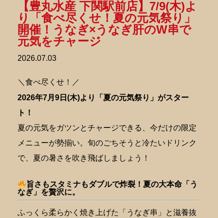
【豊丸水産 下関駅前店】7/9(木)よ
り「食べ尽くせ！夏の元気祭り」
開催！うなぎ×うなぎ肝のW串で
元気をチャージ
2026.07.03
＼食べ尽くせ！／
2026年7月9日(木)より「夏の元気祭り」がスター
ト！
夏の元気をガツンとチャージできる、今だけの限定
メニューが勢揃い。旬のごちそうと冷たいドリンク
で、夏の暑さを吹き飛ばしましょう！
旨さもスタミナもダブルで炸裂！夏の大本命「う
なぎ」を贅沢に。
ふっくら柔らかく焼き上げた「うなぎ串」と滋養抜