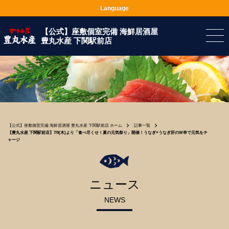
Language
【公式】座敷個室完備 海鮮居酒屋
豊丸水産 下関駅前店
【公式】座敷個室完備 海鮮居酒屋 豊丸水産 下関駅前店 ホーム
記事一覧
【豊丸水産 下関駅前店】7/9(木)より「食べ尽くせ！夏の元気祭り」開催！うなぎ×うなぎ肝のW串で元気をチ
ャージ
ニュース
NEWS