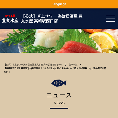
Language
【公式】卓上サワー 海鮮居酒屋 豊
丸水産 高崎駅西口店
【公式】卓上サワー 海鮮居酒屋 豊丸水産 高崎駅西口店 ホーム
記事一覧
【高崎駅西口店】1月16日(火)販売開始！「生白子とあん肝の海鮮鍋」や「特大 活〆牡蠣」など冬の贅沢が勢
揃い！
ニュース
NEWS