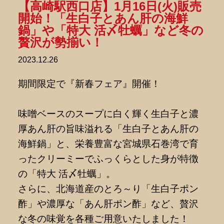
【高崎駅西口店】1月16日(火)販売
開始！「生白子とあん肝の海鮮
鍋」や「特大 活〆牡蠣」など冬の
贅沢が勢揃い！
2023.12.26
期間限定で『新春フェア』開催！
味噌ベースのスープに白く輝く生白子と濃
厚あん肝の旨味溢れる「生白子とあん肝の
海鮮鍋」と、栄養豊富な宮城県石巻湾で育
ったクリーミーでふっくらとした身が特徴
の「特大 活〆牡蠣」。
さらに、北海道産のとろ～り「生白子ポン
酢」や濃厚な「あん肝ポン酢」など、贅沢
な冬の味覚を各種ご用意いたしました！