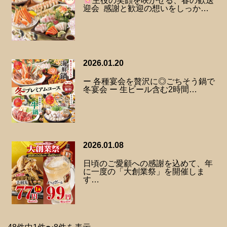
主役の笑顔を咲かせる、春の歓送
迎会 感謝と歓迎の想いをしっか…
2026.01.20
ー 各種宴会を贅沢に◎ごちそう鍋で
冬宴会 ー 生ビール含む2時間…
2026.01.08
日頃のご愛顧への感謝を込めて、年
に一度の「大創業祭」を開催しま
す…