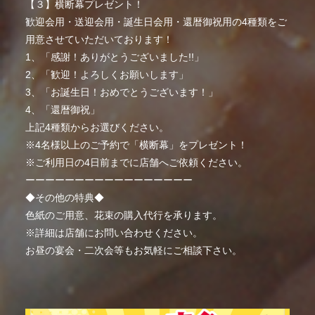
【３】横断幕プレゼント！
歓迎会用・送迎会用・誕生日会用・還暦御祝用の4種類をご
用意させていただいております！
1、「感謝！ありがとうございました!!」
2、「歓迎！よろしくお願いします」
3、「お誕生日！おめでとうございます！」
4、「還暦御祝」
上記4種類からお選びください。
※4名様以上のご予約で「横断幕」をプレゼント！
※ご利用日の4日前までに店舗へご依頼ください。
ーーーーーーーーーーーーーーーーー
◆その他の特典◆
色紙のご用意、花束の購入代行を承ります。
※詳細は店舗にお問い合わせください。
お昼の宴会・二次会等もお気軽にご相談下さい。