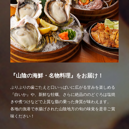
『山陰の海鮮・名物料理』をお届け！
ぷりぷりの歯ごたえと口いっぱいに広がる甘みを楽しめる
『白いか』や、新鮮な牡蠣、さらに絶品ののどぐろは塩焼
きや煮つけなどで上質な脂の乗った身質が味わえます。
各地の漁港で水揚げされた山陰地方の旬の味覚を是非ご賞
味ください！