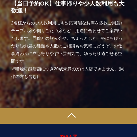
【当日予約OK】仕事帰りや少人数利用も大
歓迎！
2名様からの少人数利用にも対応可能なお席を多数ご用意♪
テーブル席や掘りごたつ席など、用途に合わせてご案内い
たします。同僚との飲み会や、ちょっとした一杯にもぴっ
たり◎お席の種類や人数のご相談もお気軽にどうぞ。お仕
事終わりに立ち寄りやすい雰囲気で、ゆったり過ごせる空
間です！
※喫煙可能店舗につき20歳未満の方は入店できません。(同
伴の方も含む)