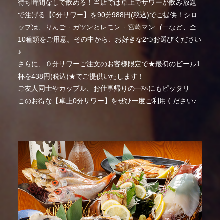
待ち時間なしで飲める！当店では卓上でサワーが飲み放題
で注げる【0分サワー】を90分988円(税込)でご提供！シロ
ップは、りんご・ガツンとレモン・宮崎マンゴーなど、全
10種類をご用意。その中から、お好きな2つお選びください
♪
さらに、０分サワーご注文のお客様限定で★最初のビール1
杯を438円(税込)★でご提供いたします！
ご友人同士やカップル、お仕事帰りの一杯にもピッタリ！
このお得な【卓上0分サワー】をぜひ一度ご利用ください♪