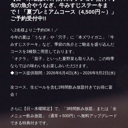
旬の魚介やうなぎ、牛みすじステーキま
で！「夏プレミアムコース（4,500円～）」
ご予約受付中!!
＼2名様よりご予約OK！／
今年の夏は「うなぎ」や「穴子」に「本ズワイガニ」「牛
みすじステーキ」など、季節の魚介とご馳走を盛り込んだ
コースを3種類ご用意しております。
「オクラ」「茄子」といった夏野菜も取り入れ、この時季
ならではの味わいをお楽しみいただけます。
◆コース提供期間：2026年6月4日(木)～2026年9月2日(水)
全コース、生ビールを含む2時間飲み放題付きでお得に宴
会！
さらに【日～木曜限定】で、「3時間飲み放題」または「全
メニュー飲み放題」（通常＋500円）へ無料アップグレード
できる特典付きです。