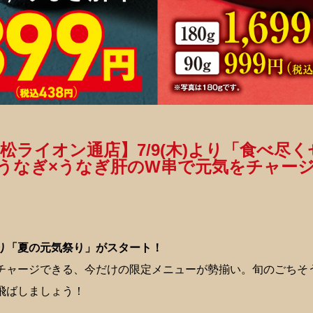
高松ライオン通店】7/9(木)より「食べ尽
うなぎ×うなぎ肝のW串で元気をチャー
)より「夏の元気祭り」がスタート！
チャージできる、今だけの限定メニューが勢揃い。旬のごちそ
飛ばしましょう！