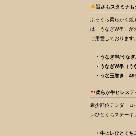
旨さもスタミナも
ふっくら柔らかく焼
は「うなぎW串」が
ご用意しております
・うなぎ串/うなぎ肝
・うなぎW串（うなぎ
・うな玉巻き 499
柔らか牛ヒレステ
希少部位テンダーロ
レひとくちステーキ
・牛ヒレひとくちステー