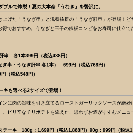
ダブルで炸裂！夏の大本命「うなぎ」を贅沢に。
き上げた「うなぎ串」と滋養抜群の「うなぎ肝串」が登場！ど
お得でおすすめ。うなぎと玉子の鉄板コンビをお寿司に仕立て
。
串 各1本399円（税込438円）
串・うなぎ肝串 各1本） 699円（税込768円）
円（税込548円）
ーキも選べる2サイズで登場！
インに肉の旨味を引き立てるローストガーリックソースが絶妙
」。ピリ辛なチリポテトを添えた、思わずお酒がすすむメニュ
キ 180g：1,699円（税込1,868円）90g：999円（税込1,