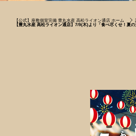
【公式】座敷個室完備 豊丸水産 高松ライオン通店 ホーム
【豊丸水産 高松ライオン通店】7/9(木)より「食べ尽くせ！